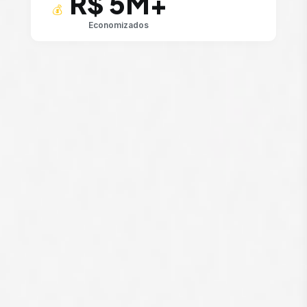
R$ 5M+
💰
Economizados